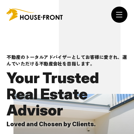
不動産のトータルアドバイザーとしてお客様に愛され、選
んでいただける不動産会社を目指します。
Peace of Mind
Your Trusted
20 Years of
for Owners,
Real Estate
In Nakazakicho,
Advisor
Trust and Comfort for Tenants.
Osaka’s Kita Ward.
Loved and Chosen by Clients.