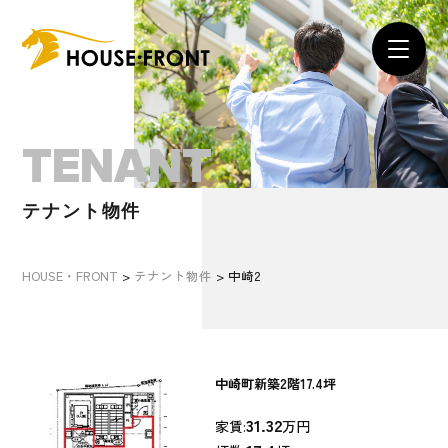
TENANT
テナント物件
HOUSE・FRONT
>
テナント物件
>
中崎2
中崎町新築2階17.4坪
31.32
家賃:
万円