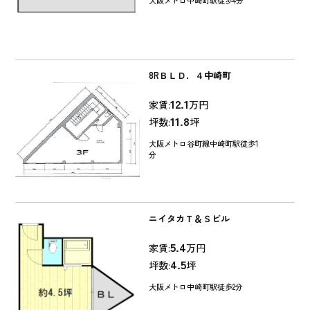
大阪メトロ中崎町駅徒歩4分
8RＢＬＤ．４中崎町
12.1
家賃:
万円
11.8
坪数:
坪
大阪メトロ谷町線中崎町駅徒歩1
分
ニイタカＴ＆Ｓビル
5.4
家賃:
万円
4.5
坪数:
坪
大阪メトロ中崎町駅徒歩2分