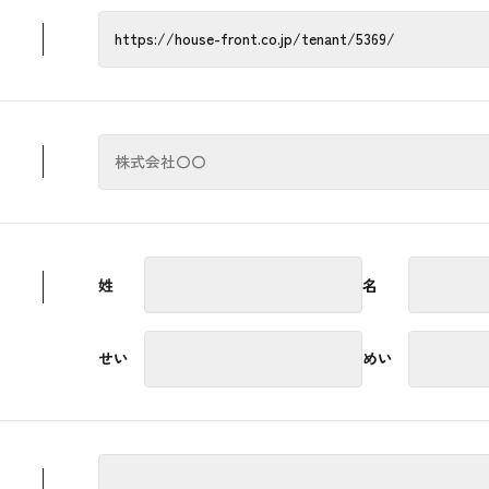
姓
名
せい
めい