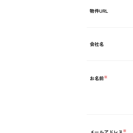
物件URL
会社名
※
お名前
※
メールアドレス