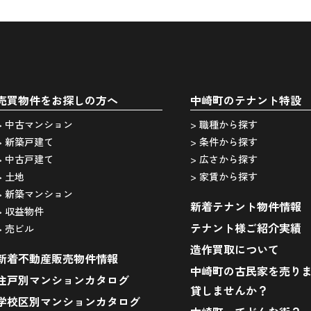
売買物件をお探しの方へ
中崎町のテナント特設
> 中古マンション
> 職種から探す
> 新築戸建て
> 条件から探す
> 中古戸建て
> 広さから探す
> 土地
> 家賃から探す
> 新築マンション
新着テナント物件情報
> 収益物件
テナント様ご紹介実績
> 売ビル
造作買取について
新着不動産販売物件情報
中崎町の古民家を売り
住戸別マンションカタログ
貸しませんか？
学校区別マンションカタログ