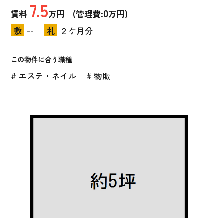
7.5
0
賃料
万円 (管理費:
万円)
敷
--
礼
２ケ月分
この物件に合う職種
# エステ・ネイル
# 物販