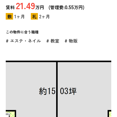
21.49
0.55
賃料
万円 (管理費:
万円)
敷
1ヶ月
礼
2ヶ月
この物件に合う職種
# エステ・ネイル
# 教室
# 物販