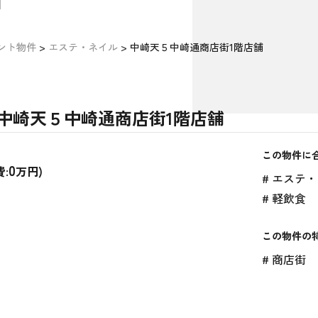
細
ント物件
>
エステ・ネイル
>
中崎天５中崎通商店街1階店舗
中崎天５中崎通商店街1階店舗
この物件に
0
:
万円)
# エステ
# 軽飲食
この物件の
# 商店街