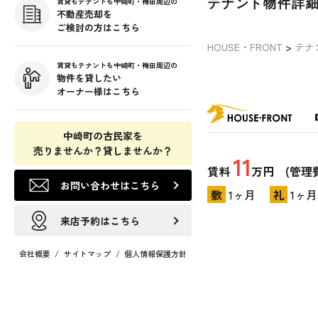
テナント物件詳
賃貸もテナントも中崎町・梅田周辺の
不動産売却を
ご検討の方はこちら
HOUSE・FRONT
>
テナ
賃貸もテナントも中崎町・梅田周辺の
物件を貸したい
オーナー様はこちら
中崎町の古民家を
売りませんか？貸しませんか？
11
賃料
万円 (管理費
お問い合わせはこちら
敷
1ヶ月
礼
1ヶ月
来店予約はこちら
会社概要
/
サイトマップ
/
個人情報保護方針