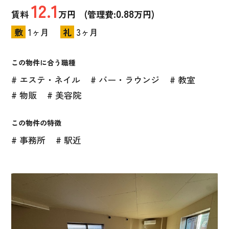
12.1
0.88
賃料
万円 (管理費:
万円)
敷
1ヶ月
礼
3ヶ月
この物件に合う職種
# エステ・ネイル
# バー・ラウンジ
# 教室
# 物販
# 美容院
この物件の特徴
# 事務所
# 駅近