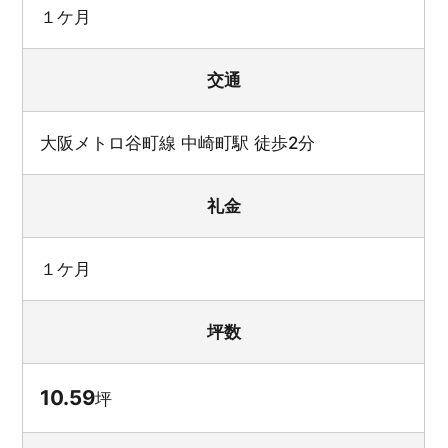
１ケ月
交通
大阪メトロ谷町線 中崎町駅 徒歩2分
礼金
１ケ月
坪数
10.59
坪