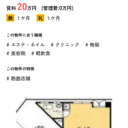
20
0
賃料
万円 (管理費:
万円)
敷
１ケ月
礼
１ケ月
この物件に合う職種
# エステ・ネイル
# クリニック
# 物販
# 美容院
# 軽飲食
この物件の特徴
# 路面店舗