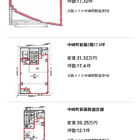
17.32
坪数:
坪
大阪メトロ中崎町駅徒歩2分
中崎町新築2階17.4坪
31.32
家賃:
万円
17.4
坪数:
坪
大阪メトロ中崎町駅徒歩1分
中崎町新築路面店舗
30.25
家賃:
万円
12.1
坪数:
坪