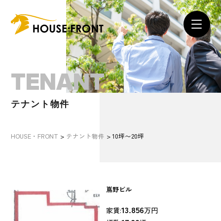
TENANT
テナント物件
HOUSE・FRONT
>
テナント物件
>
10坪〜20坪
嶌野ビル
13.856
家賃:
万円