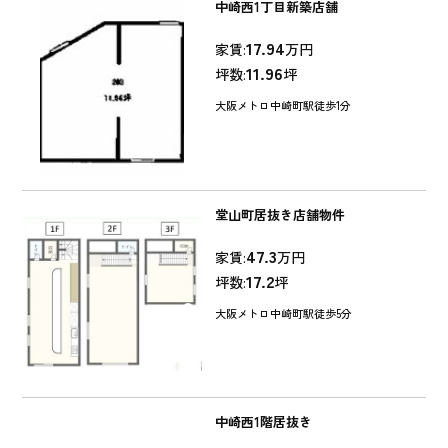
中崎西1丁目新築店舗
17.94
家賃:
万円
11.96
坪数:
坪
大阪メトロ中崎町駅徒歩1分
堂山町居抜き店舗物件
47.3
家賃:
万円
17.2
坪数:
坪
大阪メトロ中崎町駅徒歩5分
中崎西1階居抜き