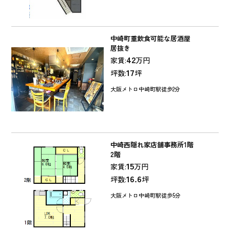
中崎町重飲食可能な居酒屋
居抜き
42
家賃:
万円
17
坪数:
坪
大阪メトロ中崎町駅徒歩2分
中崎西隠れ家店舗事務所1階
2階
15
家賃:
万円
16.6
坪数:
坪
大阪メトロ中崎町駅徒歩5分