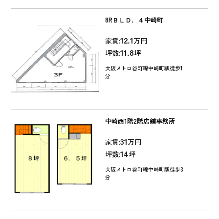
8RＢＬＤ．４中崎町
12.1
家賃:
万円
11.8
坪数:
坪
大阪メトロ谷町線中崎町駅徒歩1
分
中崎西1階2階店舗事務所
31
家賃:
万円
14
坪数:
坪
大阪メトロ谷町線中崎町駅徒歩3
分