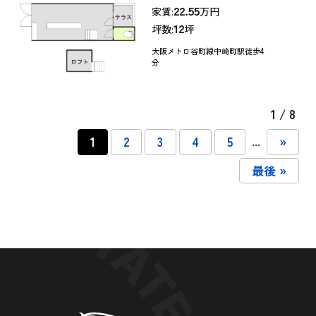
22.55
家賃:
万円
12
坪数:
坪
大阪メトロ谷町線中崎町駅徒歩4
分
1 / 8
...
1
2
3
4
5
»
最後 »