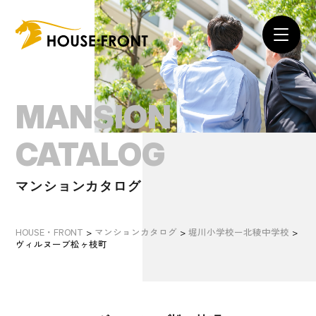
MANSION
CATALOG
マンションカタログ
HOUSE・FRONT
>
マンションカタログ
>
堀川小学校ー北稜中学校
>
ヴィルヌーブ松ヶ枝町