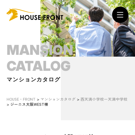
MANSION
CATALOG
マンションカタログ
HOUSE・FRONT
>
マンションカタログ
>
西天満小学校ー天満中学校
>
ジーニス大阪WEST棟