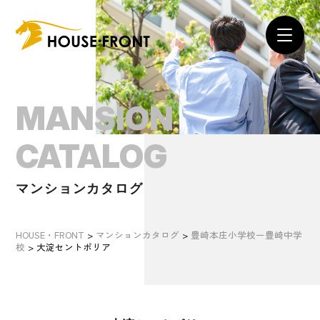
MANSION
CATALOG
マンションカタログ
HOUSE・FRONT
>
マンションカタログ
>
豊崎本庄小学校ー豊崎中学
校
>
大淀セントポリア