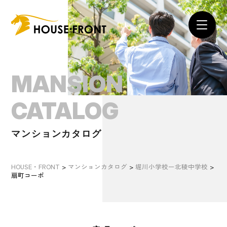
MANSION
CATALOG
マンションカタログ
HOUSE・FRONT
>
マンションカタログ
>
堀川小学校ー北稜中学校
>
扇町コーポ